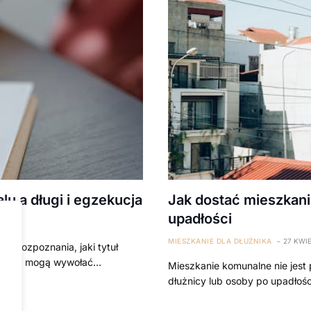
u a długi i egzekucja
Jak dostać mieszkani
upadłości
MIESZKANIE DLA DŁUŻNIKA
27 KWIE
o rozpoznania, jaki tytuł
łużenia mogą wywołać…
Mieszkanie komunalne nie jest
dłużnicy lub osoby po upadłośc