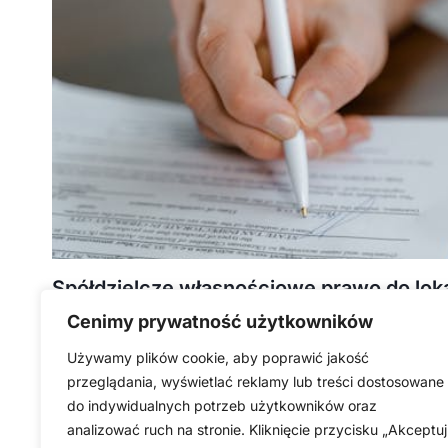
Spółdzielcze własnościowe prawo do lokal
Cenimy prywatność użytkowników
MIESZKANIE DLA DŁUŻNIKA
29 KWIETNIA, 2026
Spółdzielcze własnościowe prawo do lokalu wymaga szybkieg
Używamy plików cookie, aby poprawić jakość
prawny chroni mieszkanie. Trzeba też wiedzieć, które zad
przeglądania, wyświetlać reklamy lub treści dostosowane
do indywidualnych potrzeb użytkowników oraz
analizować ruch na stronie. Kliknięcie przycisku „Akceptuj