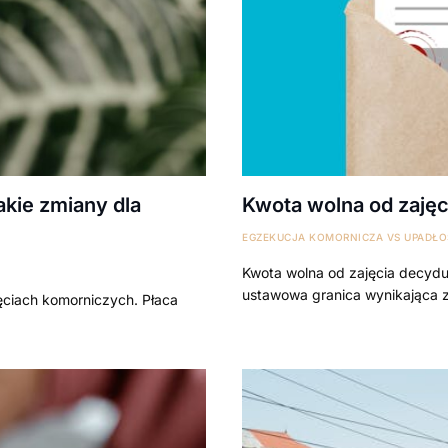
akie zmiany dla
Kwota wolna od zajęci
EGZEKUCJA KOMORNICZA VS UPADŁO
Kwota wolna od zajęcia decyduj
ustawowa granica wynikająca z 
ęciach komorniczych. Płaca