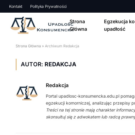
Kontakt
Polityka Prywatności
Strona
Egzekucja ko
Główna
upadłość
Strona Główna
»
Archiwum Redakcja
AUTOR:
REDAKCJA
Redakcja
Portal upadlosc-konsumencka.edu.pl pomaga
egzekucji komorniczej, analizując przepisy
Treści na tej stronie mają charakter informa
skonsultuj się z adwokatem lub radcą prawn