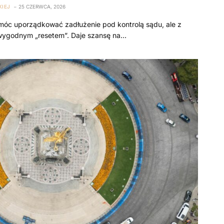
IEJ
25 CZERWCA, 2026
c uporządkować zadłużenie pod kontrolą sądu, ale z
 wygodnym „resetem”. Daje szansę na…