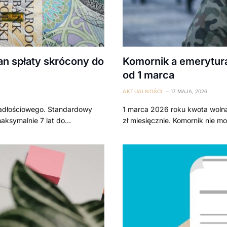
an spłaty skrócony do
Komornik a emerytura
od 1 marca
AKTUALNOŚCI
17 MAJA, 2026
padłościowego. Standardowy
1 marca 2026 roku kwota wolna
maksymalnie 7 lat do…
zł miesięcznie. Komornik nie m