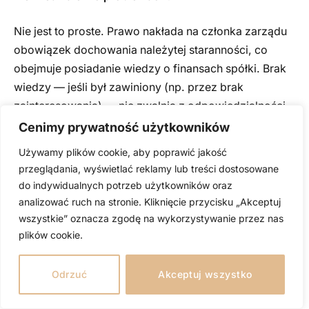
Nie jest to proste. Prawo nakłada na członka zarządu
obowiązek dochowania należytej staranności, co
obejmuje posiadanie wiedzy o finansach spółki. Brak
wiedzy — jeśli był zawiniony (np. przez brak
zainteresowania) — nie zwalnia z odpowiedzialności.
Cenimy prywatność użytkowników
Czy restrukturyzacja chroni przed
Używamy plików cookie, aby poprawić jakość
odpowiedzialnością karną?
przeglądania, wyświetlać reklamy lub treści dostosowane
do indywidualnych potrzeb użytkowników oraz
Tak. Otwarcie postępowania restrukturyzacyjnego we
analizować ruch na stronie. Kliknięcie przycisku „Akceptuj
właściwym czasie jest przesłanką zwalniającą z
wszystkie” oznacza zgodę na wykorzystywanie przez nas
odpowiedzialności cywilnej (art. 299 KSH) i stanowi
plików cookie.
kluczowy argument obrony przed zarzutami z art. 586
KSH.
Odrzuć
Akceptuj wszystko
Czy ubezpieczenie D&O pokrywa kary karne?