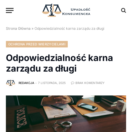
Strona Główna
»
Odpowiedzialność karna zarządu za długi
OCHRONA PRZED WIERZYCIELAMI
Odpowiedzialność karna
zarządu za długi
REDAKCJA
7 LISTOPADA, 2025
BRAK KOMENTARZY