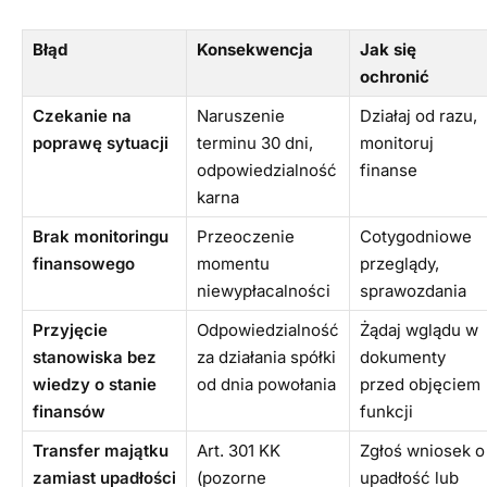
Błąd
Konsekwencja
Jak się
ochronić
Czekanie na
Naruszenie
Działaj od razu,
poprawę sytuacji
terminu 30 dni,
monitoruj
odpowiedzialność
finanse
karna
Brak monitoringu
Przeoczenie
Cotygodniowe
finansowego
momentu
przeglądy,
niewypłacalności
sprawozdania
Przyjęcie
Odpowiedzialność
Żądaj wglądu w
stanowiska bez
za działania spółki
dokumenty
wiedzy o stanie
od dnia powołania
przed objęciem
finansów
funkcji
Transfer majątku
Art. 301 KK
Zgłoś wniosek o
zamiast upadłości
(pozorne
upadłość lub